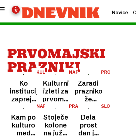
Novice
O
PRVOMAJSKI
PRAZNIKI
KULTURA
NAPOVED
PROMET
DOGODKOV
Ko
Kulturni
Zaradi
institucije
izleti za
praznikov
zaprejo
prvomajske
že
vrata,
dni: kaj
danes
NAPOVEDNIK
PRAZNIČNA
SLOVENIJA
GNEČA
se
je
gneča
Kam po
Stoječe
Dela
kultura
odprto?
na
kulturo
kolone
prost
preseli
cestah.
med
na južni
dan je