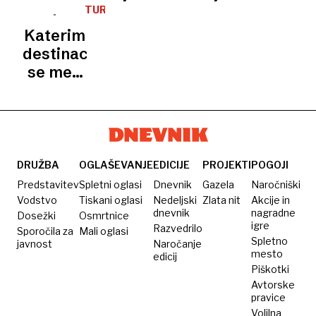
drugam
Kje jo
prazniki?
ljubljanski
tudi
TURIZEM
lahko
obvoznici
današnji
Katerim
pričakujete?
2. maj
destinacijam
se med
prazniki
obeta
največ
turistov?
DRUŽBA
OGLAŠEVANJE
EDICIJE
PROJEKTI
POGOJI
Predstavitev
Spletni oglasi
Dnevnik
Gazela
Naročniški
Vodstvo
Tiskani oglasi
Nedeljski
Zlata nit
Akcije in
dnevnik
nagradne
Dosežki
Osmrtnice
igre
Razvedrilo
Sporočila za
Mali oglasi
Spletno
javnost
Naročanje
mesto
edicij
Piškotki
Avtorske
pravice
Volilna