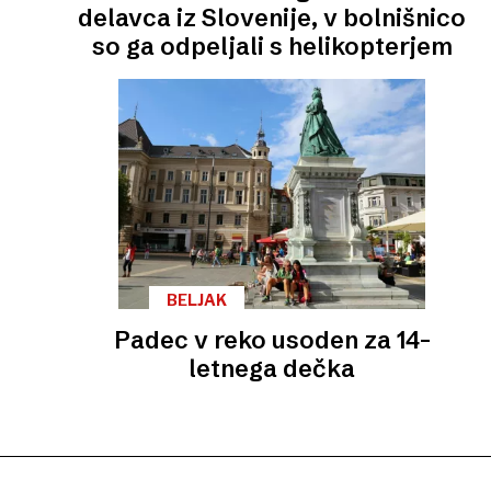
delavca iz Slovenije, v bolnišnico
so ga odpeljali s helikopterjem
BELJAK
Padec v reko usoden za 14-
letnega dečka