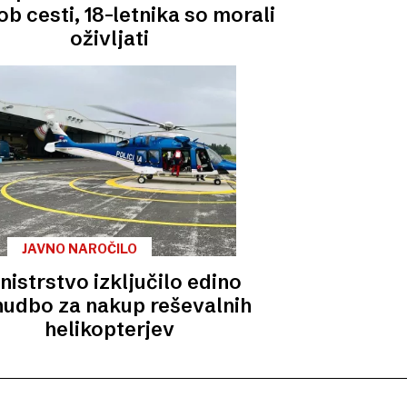
ob cesti, 18-letnika so morali
oživljati
JAVNO NAROČILO
nistrstvo izključilo edino
udbo za nakup reševalnih
helikopterjev