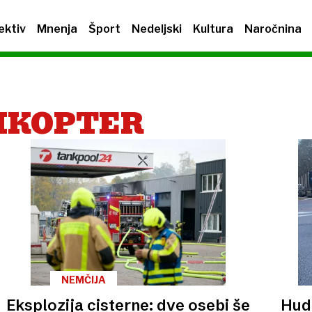
ektiv
Mnenja
Šport
Nedeljski
Kultura
Naročnina
IKOPTER
NEMČIJA
Eksplozija cisterne: dve osebi še
Hud