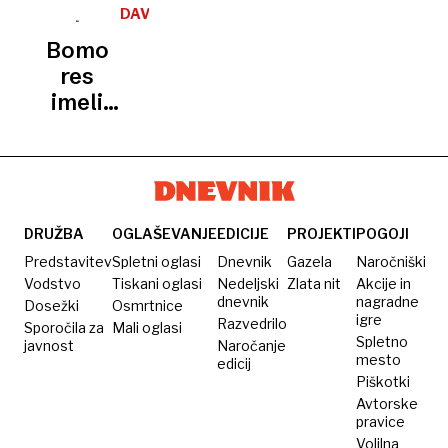
sporočilo
razvoj
zakonu:
Večina
Prerod:
DAVKI
slovenski
Slovenije
Argumenti
jih
»Ne bi si
Bomo
javnosti
o večji
znova
želel
res
porabi
napoveduje
premierja,
imeli
so
uvedbo
ki hodi
višje
navaden
socialne
na
neto
»larifari«
kapice
sodišče«
plače?
DRUŽBA
OGLAŠEVANJE
EDICIJE
PROJEKTI
POGOJI
Predstavitev
Spletni oglasi
Dnevnik
Gazela
Naročniški
Vodstvo
Tiskani oglasi
Nedeljski
Zlata nit
Akcije in
dnevnik
nagradne
Dosežki
Osmrtnice
igre
Razvedrilo
Sporočila za
Mali oglasi
Spletno
javnost
Naročanje
mesto
edicij
Piškotki
Avtorske
pravice
Volilna