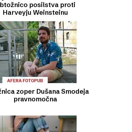
btožnico posilstva proti
Harveyju Weinsteinu
AFERA FOTOPUB
nica zoper Dušana Smodeja
pravnomočna