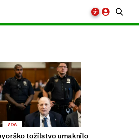
ZDA
yorško tožilstvo umaknilo