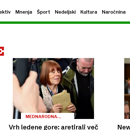
ektiv
Mnenja
Šport
Nedeljski
Kultura
Naročnina
E
MEDNARODNA
OPERACIJA
Vrh ledene gore: aretirali več
New