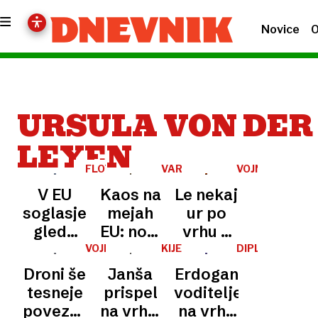
Novice
O
URSULA VON DER
LEYEN
FLOTA
VARNOST
VOJNA
V
V
V EU
Kaos na
Le nekaj
SENCI
UKRAJINI
soglasje
mejah
ur po
glede
EU: novi
vrhu v
21.
visokotehnološki
Kijevu
VOJNA
KIJEV
DIPLOMATSKO
V
OFENZIVA
svežnja
sistem
smrtonosni
Droni še
Janša
Erdogan
UKRAJINI
sankcij
ima
ruski
tesneje
prispel
voditeljem
proti
težave z
napad
povezali
na vrh v
na vrhu