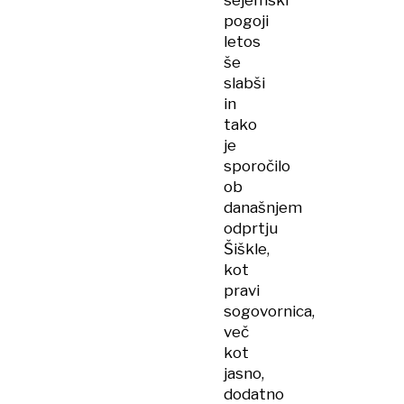
sejemski
pogoji
letos
še
slabši
in
tako
je
sporočilo
ob
današnjem
odprtju
Šiškle,
kot
pravi
sogovornica,
več
kot
jasno,
dodatno