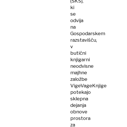
(SKS),
ki
se
odvija
na
Gospodarskem
razstavišču,
v
butični
knjigarni
neodvisne
majhne
založbe
VigeVageKnjige
potekajo
sklepna
dejanja
obnove
prostora
za