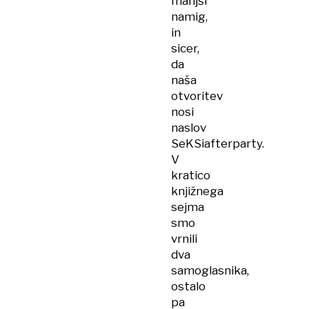
manjši
namig,
in
sicer,
da
naša
otvoritev
nosi
naslov
SeKSiafterparty.
V
kratico
knjižnega
sejma
smo
vrnili
dva
samoglasnika,
ostalo
pa