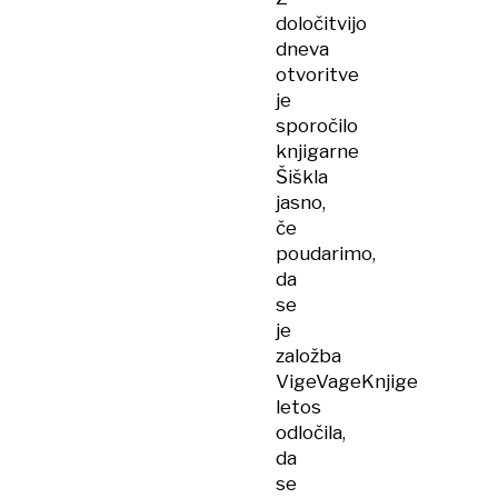
določitvijo
dneva
otvoritve
je
sporočilo
knjigarne
Šiškla
jasno,
če
poudarimo,
da
se
je
založba
VigeVageKnjige
letos
odločila,
da
se