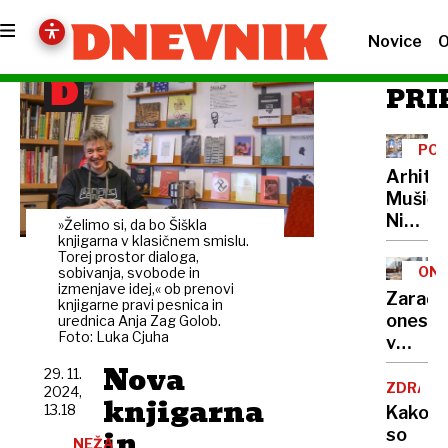
Novice
O
PRI
POT
CEN
Arhite
Mušič:
Nikoli
»Želimo si, da bo Šiškla
nisem
knjigarna v klasičnem smislu.
Torej prostor dialoga,
pomisli
ONE
sobivanja, svobode in
da je
izmenjave idej,« ob prenovi
Zaradi
knjigarne pravi pesnica in
to v
onesna
urednica Anja Zag Golob.
moji
Foto: Luka Cjuha
v
Ljublja
delu
Nova
sploh
29. 11.
Logat
ZDRAVS
2024,
mogoč
knjigarna
voda
13.18
Kako
nepitn
in
so
NEŽA