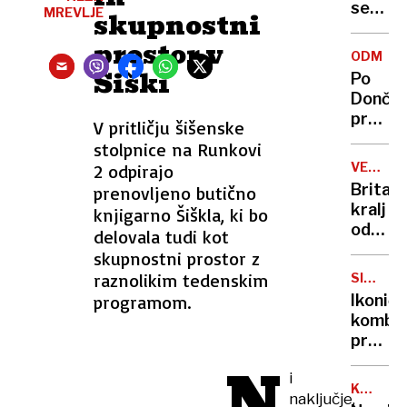
se
MREVLJE
skupnostni
zasuka
prostor v
cilji
ODMEV
Golobo
Šiški
Po
vlade
Dončić
prodaji
V pritličju šišenske
Karma
stolpnice na Runkovi
je
VELIKA
2 odpirajo
psica,
BRITANI
Britan
prenovljeno butično
Nico
kralj
knjigarno Šiškla, ki bo
pa
odpove
delovala tudi kot
njen
obvezn
skupnostni prostor z
sin
zaradi
raznolikim tedenskim
SIMBOL
strans
HIPIJEV
programom.
Ikoničn
učinko
kombi
zdravlj
praznu
raka
75.
N
i
rojstni
KANADA
naključje,
dan
GRENLA