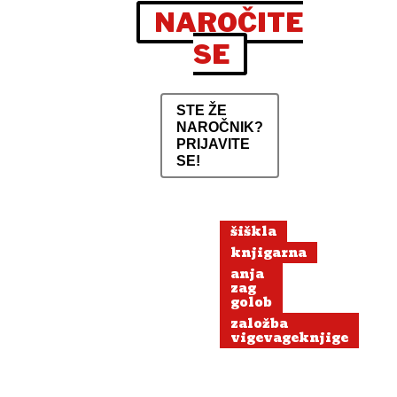
NAROČITE
SE
STE ŽE
NAROČNIK?
PRIJAVITE
SE!
šiškla
knjigarna
anja
zag
golob
založba
vigevageknjige