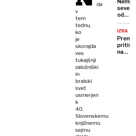
Nemir
da
severn
v
od
tem
ZDA
tednu,
IZRAEL
ko
Premie
je
pritisk
skorajda
na
ves
Gazo
tukajšnji
in
založniški
pravos
in
bralski
svet
usmerjen
k
40.
Slovenskemu
knjižnemu
sejmu