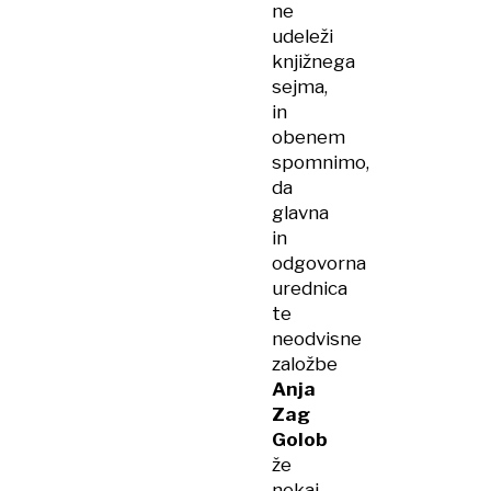
ne
udeleži
knjižnega
sejma,
in
obenem
spomnimo,
da
glavna
in
odgovorna
urednica
te
neodvisne
založbe
Anja
Zag
Golob
že
nekaj