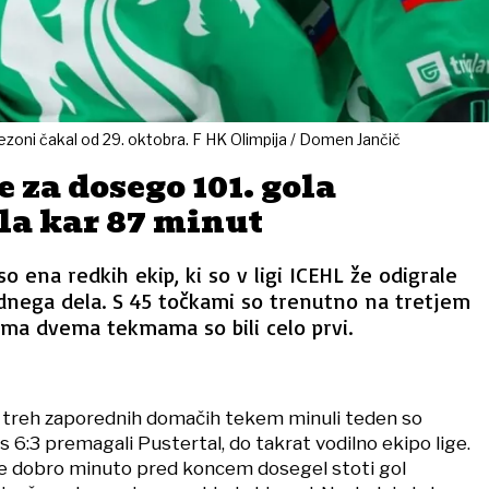
sezoni čakal od 29. oktobra. F HK Olimpija / Domen Jančič
e za dosego 101. gola
la kar 87 minut
so ena redkih ekip, ki so v ligi ICEHL že odigrale
dnega dela. S 45 točkami so trenutno na tretjem
ima dvema tekmama so bili celo prvi.
d treh zaporednih domačih tekem minuli teden so
 s 6:3 premagali Pustertal, do takrat vodilno ekipo lige.
je dobro minuto pred koncem dosegel stoti gol