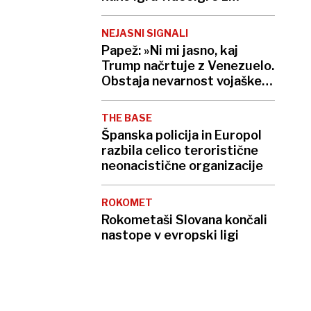
zapornikom
NEJASNI SIGNALI
Papež: »Ni mi jasno, kaj
Trump načrtuje z Venezuelo.
Obstaja nevarnost vojaške
operacije.«
THE BASE
Španska policija in Europol
razbila celico teroristične
neonacistične organizacije
ROKOMET
Rokometaši Slovana končali
nastope v evropski ligi