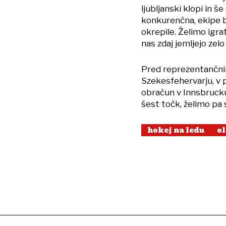
ljubljanski klopi in š
konkurenčna, ekipe b
okrepile. Želimo igrat
nas zdaj jemljejo zelo 
Pred reprezentančni
Szekesfehervarju, v p
obračun v Innsbrucku
šest točk, želimo pa s
hokej na ledu
o