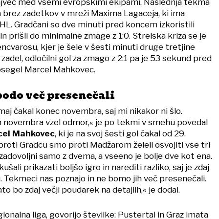
največ med vsemi evropskimi ekipami. Naslednja tekma
la brez zadetkov v mreži Maxima Lagaceja, ki ima
 NHL. Gradčani so dve minuti pred koncem izkoristili
in prišli do minimalne zmage z 1:0. Strelska kriza se je
encvarosu, kjer je šele v šesti minuti druge tretjine
adel, odločilni gol za zmago z 2:1 pa je 53 sekund pred
osegel Marcel Mahkovec.
odo več presenečali
aj čakal konec novembra, saj mi nikakor ni šlo.
m novembra vzel odmor,« je po tekmi v smehu povedal
el Mahkovec
, ki je na svoj šesti gol čakal od 29.
roti Gradcu smo proti Madžarom želeli osvojiti vse tri
zadovoljni samo z dvema, a vseeno je bolje dve kot ena.
li prikazati boljšo igro in narediti razliko, saj je zdaj
u. Tekmeci nas poznajo in ne bomo jih več presenečali.
o bo zdaj večji poudarek na detajlih,« je dodal.
ionalna liga, govorijo številke: Pustertal in Graz imata