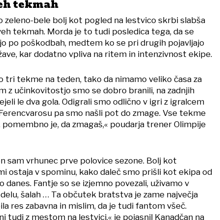
veh tekmah
 zeleno-bele bolj kot pogled na lestvico skrbi slabša
veh tekmah. Morda je to tudi posledica tega, da se
ajo po poškodbah, medtem ko se pri drugih pojavljajo
ve, kar dodatno vpliva na ritem in intenzivnost ekipe.
 tri tekme na teden, tako da nimamo veliko časa za
m z učinkovitostjo smo se dobro branili, na zadnjih
li le dva gola. Odigrali smo odlično v igri z igralcem
 Ferencvarosu pa smo našli pot do zmage. Vse tekme
 pomembno je, da zmagaš,« poudarja trener Olimpije
en sam vrhunec prve polovice sezone. Bolj kot
i ostaja v spominu, kako daleč smo prišli kot ekipa od
o danes. Fantje so se izjemno povezali, uživamo v
 delu, šalah … Ta občutek bratstva je zame največja
bila res zabavna in mislim, da je tudi fantom všeč.
 tudi z mestom na lestvici,« je pojasnil Kanadčan na