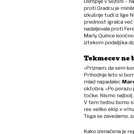
Olimpije v sezoni – 
proti Gradcu je mini
izkušnje tudi iz lige
prednost igralca več 
nadaljevala proti Fer
Marly Quince končno z
iztekom podaljška d
Tekmecev ne b
»Priznam, da sem kom
Prihodnje leto si bo
mlad napadalec
Marc
oktobra. »Po porazu p
točke. Nismo najbolj 
V tem tednu bomo skuša
res veliko ekip v vrh
Tega se zavedamo, zat
Kako izenačena je reg