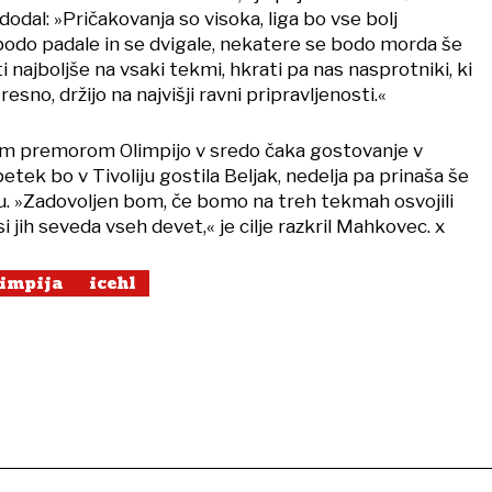
e dodal: »Pričakovanja so visoka, liga bo vse bolj
odo padale in se dvigale, nekatere se bodo morda še
i najboljše na vsaki tekmi, hkrati pa nas nasprotniki, ki
resno, držijo na najvišji ravni pripravljenosti.«
m premorom Olimpijo v sredo čaka gostovanje v
etek bo v Tivoliju gostila Beljak, nedelja pa prinaša še
. »Zadovoljen bom, če bomo na treh tekmah osvojili
i jih seveda vseh devet,« je cilje razkril Mahkovec. x
limpija
icehl