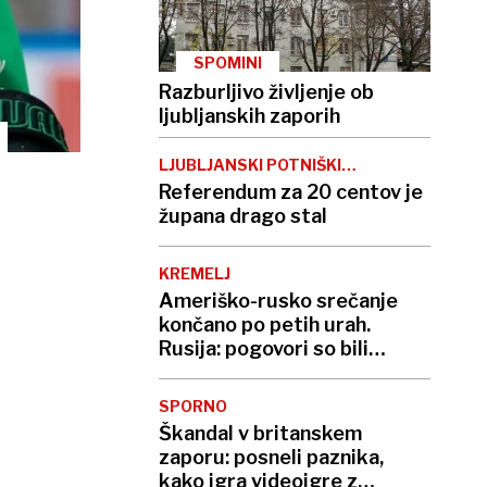
SPOMINI
Razburljivo življenje ob
ljubljanskih zaporih
LJUBLJANSKI POTNIŠKI
PROMET
Referendum za 20 centov je
župana drago stal
KREMELJ
Ameriško-rusko srečanje
končano po petih urah.
Rusija: pogovori so bili
produktivni
SPORNO
Škandal v britanskem
zaporu: posneli paznika,
kako igra videoigre z