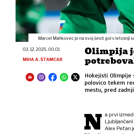
Marcel Mahkovec je na svoj šesti gol v letošnji 
Olimpija j
03. 12. 2025, 00.01
potrebova
MIHA A. ŠTAMCAR
Hokejisti Olimpije 
polovico tekem re
mestu, pred zadnj
N
a prvi izme
Ljubljančani
Alex Petan 