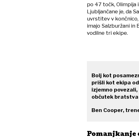
po 47 točk, Olimpija 
Ljubljančane je, da 
uvrstitev v končnico,
imajo Salzburžani in 
vodilne tri ekipe.
Bolj kot posamezn
prišli kot ekipa 
izjemno povezali,
občutek bratstva 
Ben Cooper, trene
Pomanjkanje 