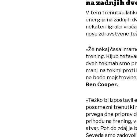
na zadnjih d
V tem trenutku lahko
energija na zadnjih d
nekateri igralci vrač
nove zdravstvene teža
»Že nekaj časa imamo
trening. Kljub težava
dveh tekmah smo preje
manj, na tekmi proti
ne bodo mojstrovine,
Ben Cooper.
»Težko bi izpostavil 
posamezni trenutki m
prvega dne priprav d
prihodu na trening, v
stvar. Pot do zdaj je 
Seveda smo zadovoljni