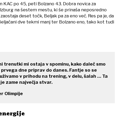
in KAC po 45, peti Bolzano 43. Dobra novica za
Salzburg na šestem mestu, ki še prinaša neposredno
 zaostaja deset točk, Beljak pa za eno več. Res pa je, da
Beljačani dve tekmi manj ter Bolzano eno, tako kot tudi
i trenutki mi ostaja v spominu, kako daleč smo
od prvega dne priprav do danes. Fantje so se
 uživamo v prihodu na trening, v delu, šalah … Ta
je zame največja stvar.
r Olimpije
energije