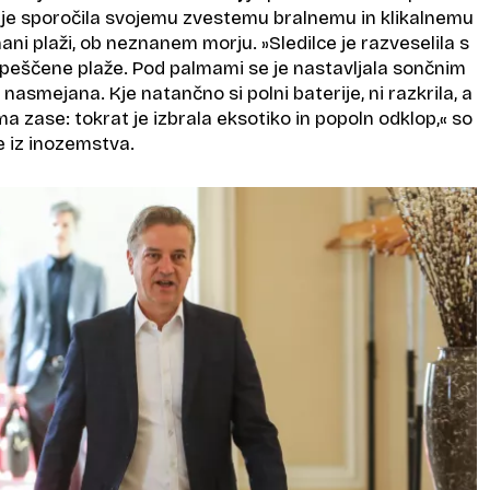
t je sporočila svojemu zvestemu bralnemu in klikalnemu
ani plaži, ob neznanem morju. »Sledilce je razveselila s
peščene plaže. Pod palmami se je nastavljala sončnim
nasmejana. Kje natančno si polni baterije, ni razkrila, a
ma zase: tokrat je izbrala eksotiko in popoln odklop,« so
je iz inozemstva.