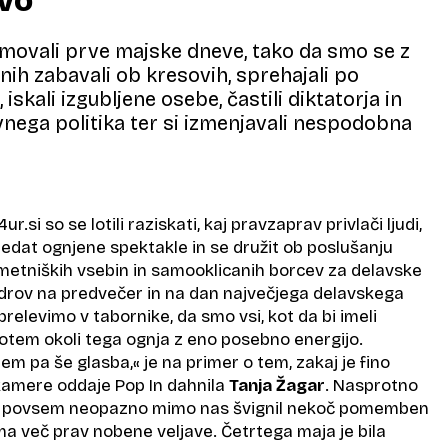
vo
amovali prve majske dneve, tako da smo se z
nih zabavali ob kresovih, sprehajali po
 iskali izgubljene osebe, častili diktatorja in
nega politika ter si izmenjavali nespodobna
ur.si so se lotili raziskati, kaj pravzaprav privlači ljudi,
ledat ognjene spektakle in se družit ob poslušanju
metniških vsebin in samooklicanih borcev za delavske
 odrov na predvečer in na dan največjega delavskega
prelevimo v tabornike, da smo vsi, kot da bi imeli
potem okoli tega ognja z eno posebno energijo.
tem pa še glasba,« je na primer o tem, zakaj je fino
 kamere oddaje Pop In dahnila
Tanja Žagar
. Nasprotno
e povsem neopazno mimo nas švignil nekoč pomemben
ima več prav nobene veljave. Četrtega maja je bila