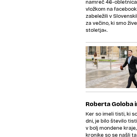
namreč 46-obletnica s
vložkom na facebook
zabeležili v Slovenski
za večino, ki smo žive
stoletja«.
Roberta Goloba in
Ker so imeli tisti, ki
dni, je bilo število t
v bolj mondene kraje,
kronike so se našli ta