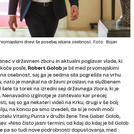
prvomajskimi dnevi še posebej iskana osebnost. Foto: Bojan
anec v državnem zboru in aktualni poglavar vlade, ki
tekoče posle,
Robert Golob
je bil med prvomajskimi
na osebnost, saj ga je sedma sila pogrešila na vrhu
u, nato je manjkal na državni proslavi, na službenem
 šele ta torek na izredni seji državnega zbora, ki je
t. Nenavadno izginotje je zahtevalo kar precej
ti, saj so ga nekateri videli na Krku, drugi v še bolj
liju, na koncu pa smo izvedeli, da si je novih moči
hotelu Vitality Punta v družbi žene Tine Gaber Golob,
ev. »Niso čisto jasni termini, od kdaj do kdaj je bil Golob
le pa so tudi nove podrobnosti dopustovanja, med