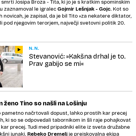
mrti Josipa Broza - Tita, ki jo je s kratkim spominskim
u zaznamoval le igralec
Gojmir Lešnjak - Gojc
. Kot so
h novicah, je zapisal, da je bil Tito »za nekatere diktator,
li pod njegovim terorjem, največji svetovni politik 20.
N. N.
Stevanović: »Kakšna drhal je to.
Prav gabijo se mi«
 ženo Tino so našli na Lošinju
 so pametno načrtovali dopust, lahko prostih kar precej
istih, ki so se odpovedali tabornikom in šli raje pohajkovat
 kar precej. Tudi med pripadniki elite iz sveta družabne
kšni junaki.
Rebeko Dremelj
je preiskovalna ekipa