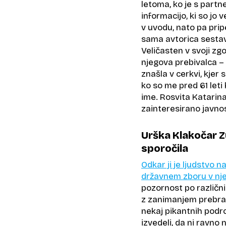
letoma, ko je s partn
informacijo, ki so jo 
v uvodu, nato pa prip
sama avtorica sestavk
Veličasten v svoji zg
njegova prebivalca – 
znašla v cerkvi, kjer 
ko so me pred 61 leti 
ime. Rosvita Katarina,
zainteresirano javno
Urška Klakočar Z
sporočila
Odkar ji je ljudstvo 
državnem zboru v n
pozornost po različni
z zanimanjem prebral
nekaj pikantnih podr
izvedeli, da ni ravn