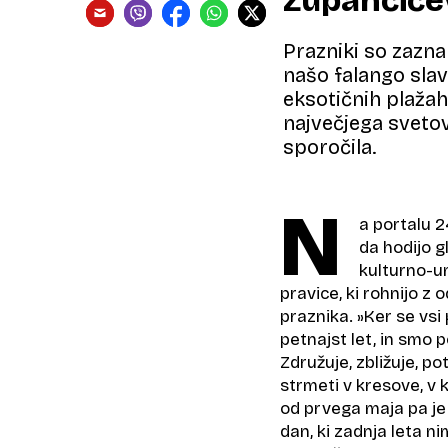
Zupančiče
Prazniki so zazn
našo falango slav
eksotičnih plažah,
največjega svetov
sporočila.
N
a portalu 24
da hodijo g
kulturno-u
pravice, ki rohnijo z
praznika. »Ker se vsi 
petnajst let, in smo 
Združuje, zbližuje, po
strmeti v kresove, v
od prvega maja pa j
dan, ki zadnja leta n