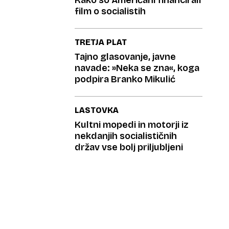
Kako so Američani financirali
film o socialistih
TRETJA PLAT
Tajno glasovanje, javne
navade: »Neka se zna«, koga
podpira Branko Mikulić
LASTOVKA
Kultni mopedi in motorji iz
nekdanjih socialističnih
držav vse bolj priljubljeni