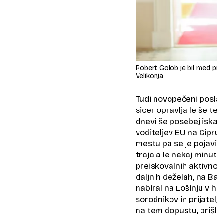
Robert Golob je bil med 
Velikonja
Tudi novopečeni posl
sicer opravlja le še 
dnevi še posebej iska
voditeljev EU na Cipr
mestu pa se je pojavil
trajala le nekaj minu
preiskovalnih aktivnos
daljnih deželah, na Ba
nabiral na Lošinju v 
sorodnikov in prijatelj
na tem dopustu, priš