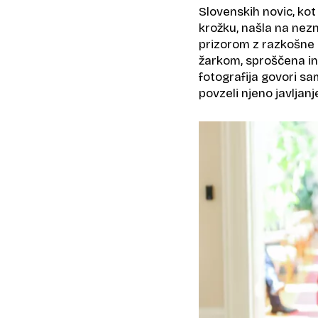
Slovenskih novic, ko
krožku, našla na nezn
prizorom z razkošne 
žarkom, sproščena in 
fotografija govori sa
povzeli njeno javljan