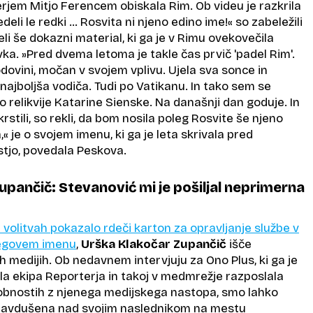
erjem Mitjo Ferencem obiskala Rim. Ob videu je razkrila
vedeli le redki … Rosvita ni njeno edino ime!« so zabeležili
eli še dokazni material, ki ga je v Rimu ovekovečila
a. »Pred dvema letoma je takle čas prvič 'padel Rim'.
odovini, močan v svojem vplivu. Ujela sva sonce in
najboljša vodiča. Tudi po Vatikanu. In tako sem se
so relikvije Katarine Sienske. Na današnji dan goduje. In
krstili, so rekli, da bom nosila poleg Rosvite še njeno
« je o svojem imenu, ki ga je leta skrivala pred
stjo, povedala Peskova.
upančič: Stevanović mi je pošiljal neprimerna
na volitvah pokazalo rdeči karton za opravljanje službe v
jegovem imenu
,
Urška Klakočar Zupančič
išče
h medijih. Ob nedavnem intervjuju za Ono Plus, ki ga je
a ekipa Reporterja in takoj v medmrežje razposlala
obnostih z njenega medijskega nastopa, smo lahko
o navdušena nad svojim naslednikom na mestu