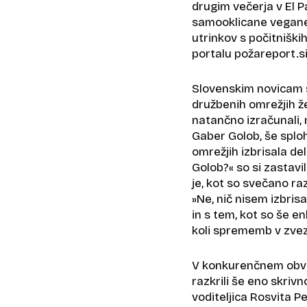
drugim večerja v El Pa
samooklicane vegane, 
utrinkov s počitniških
portalu požareport.si
Slovenskim novicam s
družbenih omrežjih ž
natančno izračunali, 
Gaber Golob, še sploh 
omrežjih izbrisala de
Golob?« so si zastavil
je, kot so svečano ra
»Ne, nič nisem izbrisal
in s tem, kot so še en
koli sprememb v zvez
V konkurenčnem obve
razkrili še eno skrivn
voditeljica Rosvita Pe