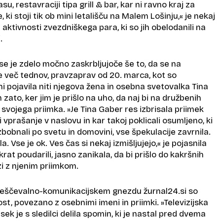
su, restavraciji tipa grill & bar, kar ni ravno kraj za
ki stoji tik ob mini letališču na Malem Lošinju,« je nekaj
 aktivnosti zvezdniškega para, ki so jih obelodanili na
.
e je zdelo močno zaskrbljujoče še to, da se na
e več tednov, pravzaprav od 20. marca, kot so
ni pojavila niti njegova žena in osebna svetovalka Tina
zato, ker jim je prišlo na uho, da naj bi na družbenih
l svojega priimka. »Je Tina Gaber res izbrisala priimek
i vprašanje v naslovu in kar takoj poklicali osumljeno, ki
zbobnali po svetu in domovini, vse špekulacije zavrnila.
a. Vse je ok. Ves čas si nekaj izmišljujejo,« je pojasnila
krat poudarili, jasno zanikala, da bi prišlo do kakršnih
i z njenim priimkom.
ščevalno-komunikacijskem gnezdu žurnal24.si so
ost, povezano z osebnimi imeni in priimki. »Televizijska
sek je s sledilci delila spomin, ki je nastal pred dvema