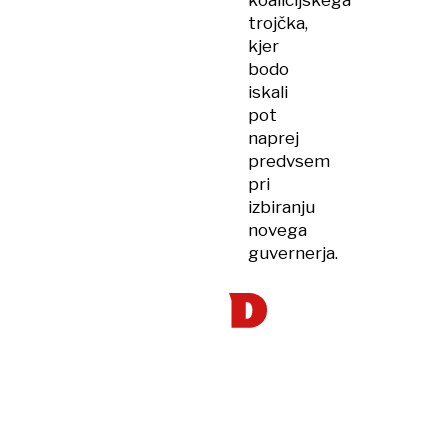
koalicijskega
trojčka,
kjer
bodo
iskali
pot
naprej
predvsem
pri
izbiranju
novega
guvernerja.