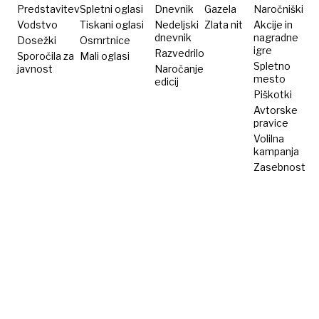
Predstavitev
Spletni oglasi
Dnevnik
Gazela
Naročniški
Vodstvo
Tiskani oglasi
Nedeljski
Zlata nit
Akcije in
dnevnik
nagradne
Dosežki
Osmrtnice
igre
Razvedrilo
Sporočila za
Mali oglasi
Spletno
javnost
Naročanje
mesto
edicij
Piškotki
Avtorske
pravice
Volilna
kampanja
Zasebnost