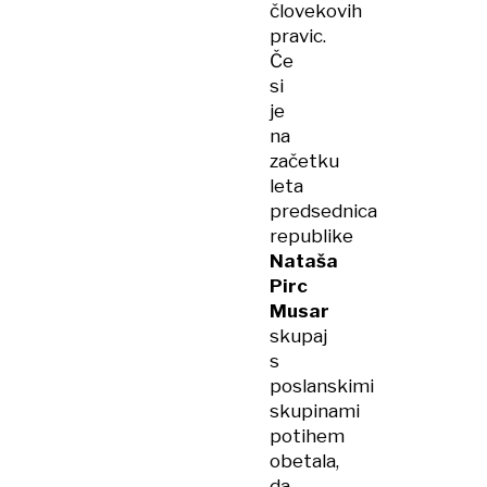
človekovih
pravic.
Če
si
je
na
začetku
leta
predsednica
republike
Nataša
Pirc
Musar
skupaj
s
poslanskimi
skupinami
potihem
obetala,
da