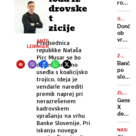
mestih
rope
kadrovske
še
navadn
pat
ne
smrtni
GANLJIV
bo
pozna
pozicije
SPREJE
Dončić
le iz
ob
filmski
vrnitvi
ANŽE
Predsednica
trilerj
v
LEBINGER
republike Nataša
Dallas
ZAPIRA
Pirc Musar se bo
oblile
POSLOV
Bančni
danes ponovno
solze:
po
usedla s koalicijsko
“Čas
sloven
trojico. Ideja je
je,
za
vendarle narediti
da
dvig
premik naprej pri
grem
ZLATA
gotovi
NIT
naprej
nerazrešenem
Genera
v
X
kadrovskem
avto
dela
vprašanju na vrhu
ali
za
Banke Slovenije. Pri
na
položni
iskanju novega
parkiri
NASILJE
milenij