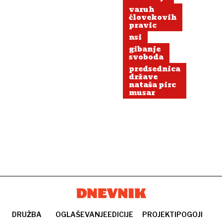
varuh
človekovih
pravic
nsi
gibanje
svoboda
predsednica
države
nataša pirc
musar
DRUŽBA
OGLAŠEVANJE
EDICIJE
PROJEKTI
POGOJI