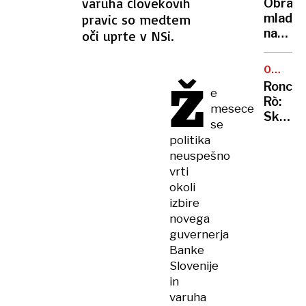
varuha človekovih
Obravn
za
pravic so medtem
mladol
prosti
nasilne
oči uprte v NSi.
čas,
Se
genera
bomo
Z
OCENA
zganili
Ž
GOSTIL
raje
Ronchi
e
šele
ne bi
Rò:
ob
mesece
Skromn
večji
se
a
tragedi
politika
simpat
neuspešno
gostil
vrti
med
okoli
briškim
izbire
vinogr
novega
guvernerja
Banke
Slovenije
in
varuha