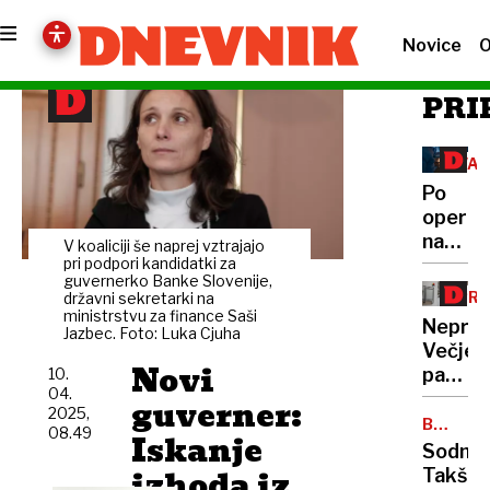
Novice
O
PRI
VA
ZA
Po
PAC
operaci
napač
V koaliciji še naprej vztrajajo
kolena:
pri podpori kandidatki za
guvernerko Banke Slovenije,
Kaj
PR
državni sekretarki na
je
ministrstvu za finance Saši
S
Neprem
Jazbec. Foto: Luka Cjuha
STA
pripelj
Večjeg
do
Novi
padca
10.
fiaska
04.
cen
guverner:
z
2025,
sploh
BRUTAL
nadzor
08.49
Iskanje
ROPAR
v
Sodnic
večjih
izhoda iz
Takšne