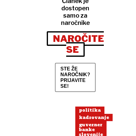
Članek je
dostopen
samo za
naročnike
NAROČITE
SE
STE ŽE
NAROČNIK?
PRIJAVITE
SE!
politika
kadrovanje
guverner
banke
slovenije